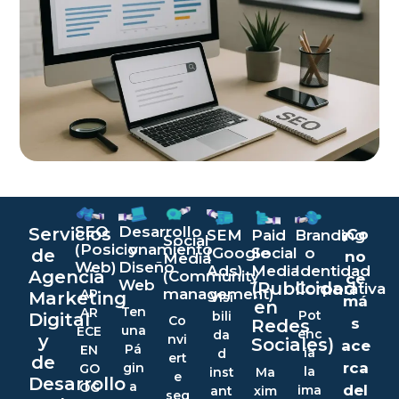
SEO
Desarrollo
Servicios
¡Co
SEM
Paid
Branding
Social
(Posicionamiento
y
(Google
Social
o
de
no
Media
Web)
Diseño
Ads)
Media
Identidad
Agencia
(Community
ce
Web
(Publicidad
Corporativa
management)
AP
Marketing
Visi
má
en
Ten
AR
Pot
bili
Digital
Co
s
Redes
una
ECE
enc
da
y
nvi
Sociales)
ace
Pá
EN
ia
d
ert
de
rca
gin
GO
la
inst
Ma
e
Desarrollo
a
OG
del
ima
ant
xim
seg