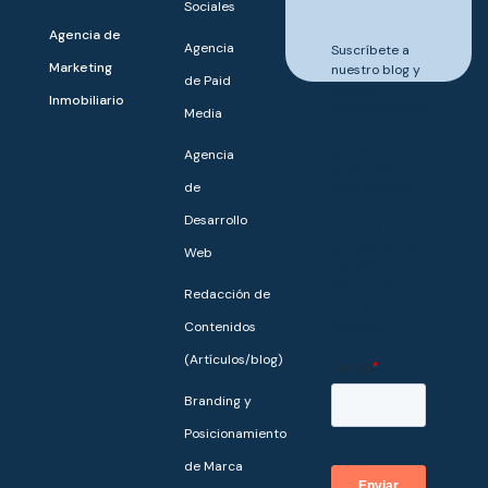
Sociales
crecer.
Agencia de
Agencia
Suscríbete a
Marketing
nuestro blog y
de Paid
recibe
Inmobiliario
mensualmente
Media
artículos,
guías y tips
Agencia
prácticos
de
para mejorar
tu
marketing
Desarrollo
digital
y
aumentar tus
Web
ventas,
directo en tu
Redacción de
bandeja de
entrada.
Contenidos
(Artículos/blog)
Branding y
Posicionamiento
de Marca