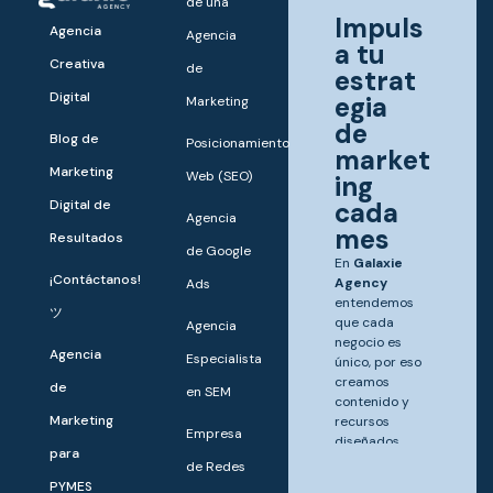
de una
Impuls
Agencia
Agencia
a tu
Creativa
de
estrat
Digital
egia
Marketing
de
Blog de
Posicionamiento
market
Marketing
Web (SEO)
ing
Digital de
cada
Agencia
mes
Resultados
de Google
En
Galaxie
¡Contáctanos!
Agency
Ads
entendemos
ツ
que cada
Agencia
negocio es
Agencia
Especialista
único, por eso
creamos
de
en SEM
contenido y
Marketing
recursos
Empresa
diseñados
para
para ayudarte
de Redes
a destacar y
PYMES