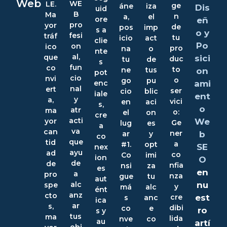
Web
WE
LE.
ge
áne
iza
Dis
uid
B
Ma
n
a,
el
ore
eñ
pro
yor
de
pos
imp
s a
o y
fesi
tráf
tu
icio
act
clie
Po
on
ico
pro
na
o
nte
al,
que
sici
duc
tu
de
s
fun
co
to
ne
tus
on
pot
cio
nvi
o
go
pu
ami
enc
nal
ert
ser
cio
blic
iale
ent
y
a,
vici
en
aci
s,
o
atr
ma
o:
el
on
cre
acti
We
yor
Ge
lug
es
a
va
can
ner
b
ar
y
co
que
tid
a
#1.
opt
SE
nex
ayu
ad
co
Co
imi
ion
O
de
de
nfia
nsi
za
es
en
a
pro
nza
gue
tu
aut
nu
alc
spe
y
má
alc
ént
anz
cto
est
cre
s
anc
ica
ar
s,
dibi
co
e
ro
s y
tus
ma
lida
nve
co
au
artí