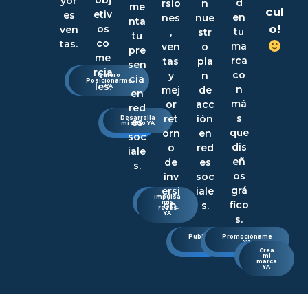
obj
yor
d
rsio
n
me
cul
etiv
es
en
nes
nue
nta
o!
os
ven
tu
,
str
tu
co
tas.
ma
ven
o
pre
me
rca
tas
pla
sen
rcia
co
y
n
Quiero
Quiero
cia
saber
Posicionarme
les.
más
YA
n
mej
de
en
má
or
acc
red
s
ret
ión
Quiero
Desarrolla
es
saber
mi sitio YA
más
que
orn
en
soc
dis
o
red
iale
eñ
de
es
s.
os
inv
soc
grá
ersi
iale
Quiero
Impulsa
saber
mis
fico
ón.
s.
más
redes
YA
s.
Quiero
Publicítame
Quiero
Promocióname
saber
YA
saber
YA
más
más
Quiero
Crea
saber
mi
más
marca
YA