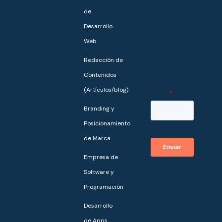
prácticos
de
para mejorar
tu
marketing
Desarrollo
digital
y
aumentar tus
Web
ventas,
directo en tu
Redacción de
bandeja de
entrada.
Contenidos
(Artículos/blog)
Branding y
Posicionamiento
de Marca
Empresa de
Software y
Programación
Desarrollo
de Apps