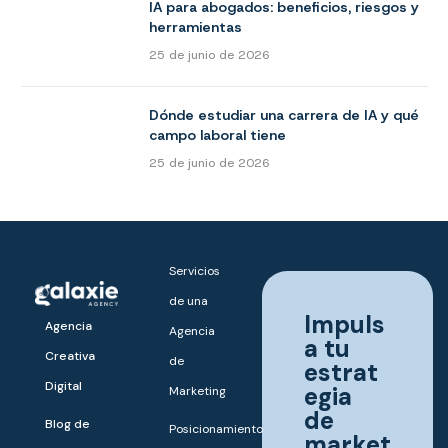
IA para abogados: beneficios, riesgos y
herramientas
25 de junio de 2026
Dónde estudiar una carrera de IA y qué
campo laboral tiene
25 de junio de 2026
Servicios
de una
Impuls
Agencia
Agencia
a tu
Creativa
de
estrat
Digital
egia
Marketing
de
Blog de
Posicionamiento
market