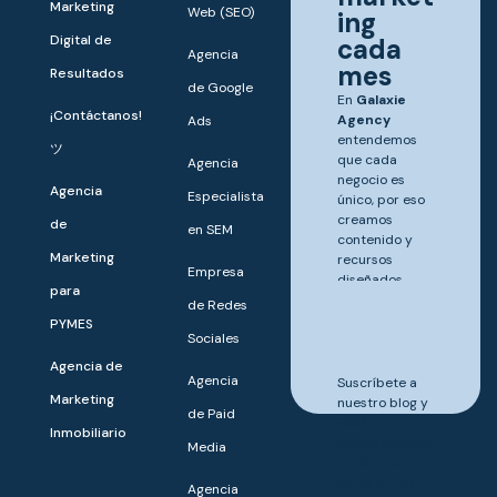
Marketing
Web (SEO)
ing
Digital de
cada
Agencia
mes
Resultados
de Google
En
Galaxie
¡Contáctanos!
Agency
Ads
entendemos
ツ
que cada
Agencia
negocio es
Agencia
Especialista
único, por eso
creamos
de
en SEM
contenido y
Marketing
recursos
Empresa
diseñados
para
para ayudarte
de Redes
a destacar y
PYMES
Sociales
crecer.
Agencia de
Agencia
Suscríbete a
Marketing
nuestro blog y
de Paid
recibe
Inmobiliario
mensualmente
Media
artículos,
guías y tips
Agencia