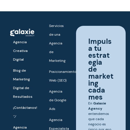
Servicios
de una
Impuls
Agencia
Agencia
a tu
Creativa
de
estrat
Digital
egia
Marketing
de
Blog de
Posicionamiento
market
Marketing
Web (SEO)
ing
Digital de
cada
Agencia
mes
Resultados
de Google
En
Galaxie
¡Contáctanos!
Agency
Ads
entendemos
ツ
que cada
Agencia
negocio es
Agencia
Especialista
único, por eso