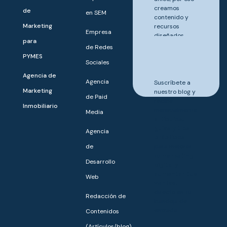
creamos
de
en SEM
contenido y
Marketing
recursos
Empresa
diseñados
para
para ayudarte
de Redes
a destacar y
PYMES
Sociales
crecer.
Agencia de
Agencia
Suscríbete a
Marketing
nuestro blog y
de Paid
recibe
Inmobiliario
mensualmente
Media
artículos,
guías y tips
Agencia
prácticos
de
para mejorar
tu
marketing
Desarrollo
digital
y
aumentar tus
Web
ventas,
directo en tu
Redacción de
bandeja de
entrada.
Contenidos
(Artículos/blog)