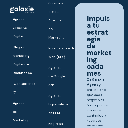
Servicios
de una
Impuls
Agencia
Agencia
a tu
Creativa
de
estrat
Digital
egia
Marketing
de
Blog de
Posicionamiento
market
Marketing
Web (SEO)
ing
Digital de
cada
Agencia
mes
Resultados
de Google
En
Galaxie
¡Contáctanos!
Agency
Ads
entendemos
ツ
que cada
Agencia
negocio es
Agencia
Especialista
único, por eso
creamos
de
en SEM
contenido y
Marketing
recursos
Empresa
diseñados