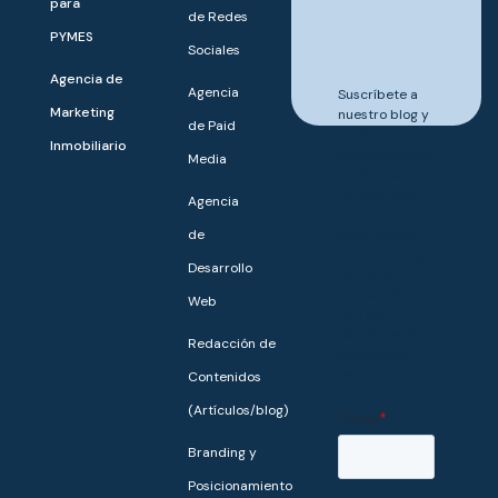
para
para ayudarte
de Redes
a destacar y
PYMES
Sociales
crecer.
Agencia de
Agencia
Suscríbete a
Marketing
nuestro blog y
de Paid
recibe
Inmobiliario
mensualmente
Media
artículos,
guías y tips
Agencia
prácticos
de
para mejorar
tu
marketing
Desarrollo
digital
y
aumentar tus
Web
ventas,
directo en tu
Redacción de
bandeja de
entrada.
Contenidos
(Artículos/blog)
Branding y
Posicionamiento