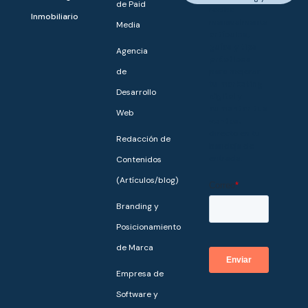
de Paid
recibe
Inmobiliario
mensualmente
Media
artículos,
guías y tips
Agencia
prácticos
de
para mejorar
tu
marketing
Desarrollo
digital
y
aumentar tus
Web
ventas,
directo en tu
Redacción de
bandeja de
entrada.
Contenidos
(Artículos/blog)
Branding y
Posicionamiento
de Marca
Empresa de
Software y