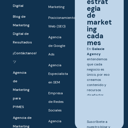
estrat
Digital
egia
Marketing
de
Blog de
Posicionamiento
market
Marketing
Web (SEO)
ing
Digital de
cada
Agencia
mes
Resultados
de Google
En
Galaxie
¡Contáctanos!
Agency
Ads
entendemos
ツ
que cada
Agencia
negocio es
Agencia
Especialista
único, por eso
creamos
de
en SEM
contenido y
Marketing
recursos
Empresa
diseñados
para
para ayudarte
de Redes
a destacar y
PYMES
Sociales
crecer.
Agencia de
Agencia
Suscríbete a
Marketing
nuestro blog y