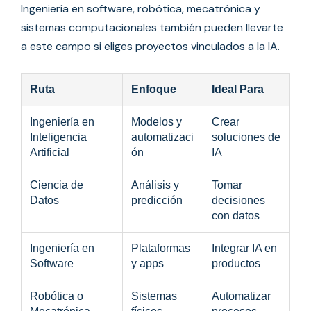
Ingeniería en software, robótica, mecatrónica y
sistemas computacionales también pueden llevarte
a este campo si eliges proyectos vinculados a la IA.
Ruta
Enfoque
Ideal Para
Ingeniería en
Modelos y
Crear
Inteligencia
automatizaci
soluciones de
Artificial
ón
IA
Ciencia de
Análisis y
Tomar
Datos
predicción
decisiones
con datos
Ingeniería en
Plataformas
Integrar IA en
Software
y apps
productos
Robótica o
Sistemas
Automatizar