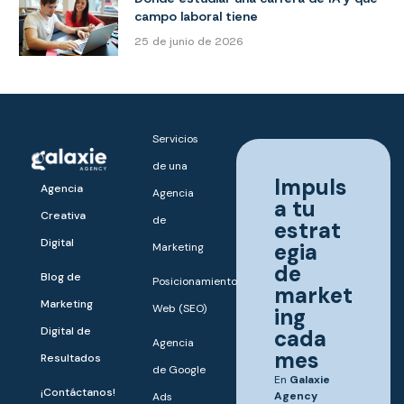
campo laboral tiene
25 de junio de 2026
Servicios
de una
Impuls
Agencia
Agencia
a tu
Creativa
de
estrat
Digital
egia
Marketing
de
Blog de
Posicionamiento
market
Marketing
Web (SEO)
ing
Digital de
cada
Agencia
mes
Resultados
de Google
En
Galaxie
¡Contáctanos!
Agency
Ads