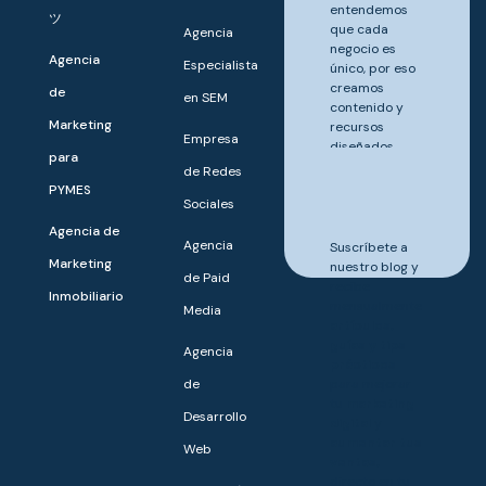
entendemos
ツ
que cada
Agencia
negocio es
Agencia
Especialista
único, por eso
creamos
de
en SEM
contenido y
Marketing
recursos
Empresa
diseñados
para
para ayudarte
de Redes
a destacar y
PYMES
Sociales
crecer.
Agencia de
Agencia
Suscríbete a
Marketing
nuestro blog y
de Paid
recibe
Inmobiliario
mensualmente
Media
artículos,
guías y tips
Agencia
prácticos
de
para mejorar
tu
marketing
Desarrollo
digital
y
aumentar tus
Web
ventas,
directo en tu